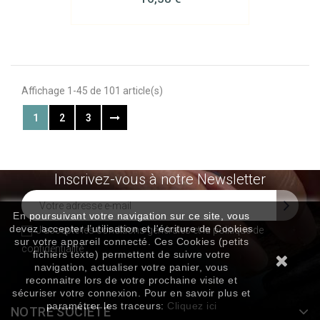
Affichage 1-45 de 101 article(s)
1
2
3
Exclusivité Web !
Inscrivez-vous à notre Newsletter
En poursuivant votre navigation sur ce site, vous
devez accepter l’utilisation et l'écriture de Cookies
J'accepte les conditions générales et la
politique de
sur votre appareil connecté. Ces Cookies (petits
confidentialité
fichiers texte) permettent de suivre votre
navigation, actualiser votre panier, vous
reconnaitre lors de votre prochaine visite et
sécuriser votre connexion. Pour en savoir plus et
paramétrer les traceurs:
Cliquez ici
NOTRE SOCIÉTÉ