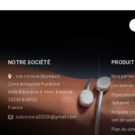
NOTRE SOCIÉTÉ
PRODUIT
osl-corsica (bureaux)
Nos parten
Zone Artisanale Puretone
Les pierres
Allée Bleue Box 4, Imm. Balanéa
Promotions
20290 BORGO
fantaisie
France
Nouvelle co
oslcorsica20200@gmail.com
oeil de sain
Plan du site