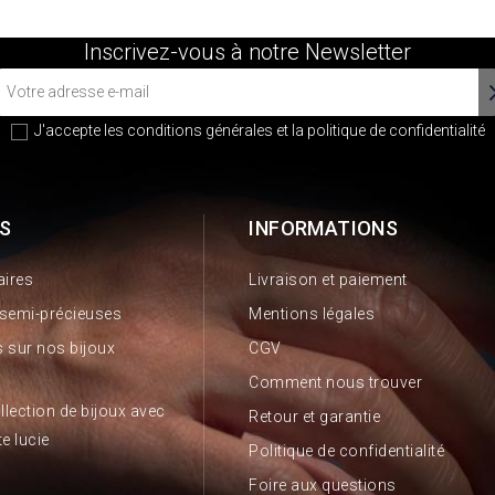
Inscrivez-vous à notre Newsletter
J'accepte les conditions générales et la
politique de confidentialité
S
INFORMATIONS
aires
Livraison et paiement
 semi-précieuses
Mentions légales
 sur nos bijoux
CGV
Comment nous trouver
llection de bijoux avec
Retour et garantie
te lucie
Politique de confidentialité
Foire aux questions