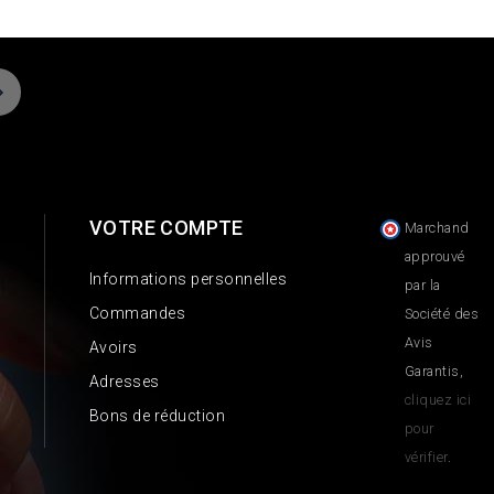
VOTRE COMPTE
Marchand
approuvé
Informations personnelles
par la
Commandes
Société des
Avis
Avoirs
Garantis,
Adresses
cliquez ici
Bons de réduction
pour
vérifier
.