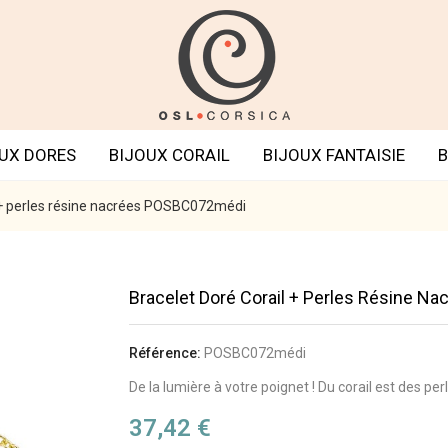
UX DORES
BIJOUX CORAIL
BIJOUX FANTAISIE
B
l + perles résine nacrées POSBC072médi
Bracelet Doré Corail + Perles Résine 
Référence:
POSBC072médi
De la lumière à votre poignet ! Du corail est des pe
37,42 €