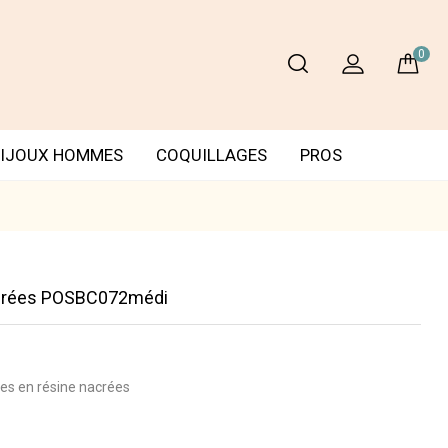
0
IJOUX HOMMES
COQUILLAGES
PROS
Nacrées POSBC072médi
rles en résine nacrées