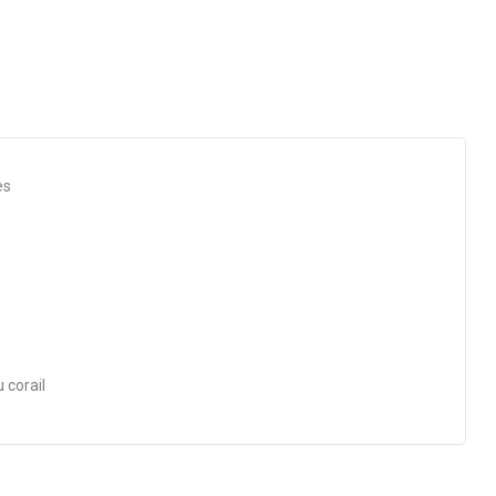
es
 corail