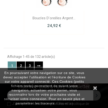
Boucles D'oreilles Argent...
24,92 €
Affichage 1-45 de 132 article(s)
1
2
3
En poursuivant votre navigation sur ce site, vous
devez accepter l’utilisation et l'écriture de Cookies
sur votre appareil connecté. Ces Cookies (petits
Inscrivez-vous à notre Newsletter
fichiers texte) permettent de suivre votre
navigation, actualiser votre panier, vous
reconnaitre lors de votre prochaine visite et
sécuriser votre connexion. Pour en savoir plus et
paramétrer les traceurs:
Cliquez ici
J'accepte les conditions générales et la
politique de