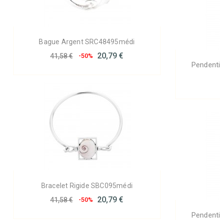
Bague Argent SRC48495médi
20,79 €
41,58 €
-50%
Pendent
Bracelet Rigide SBC095médi
20,79 €
41,58 €
-50%
Pendent