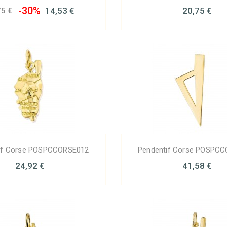
-30%
14,53 €
20,75 €
75 €
if Corse POSPCCORSE012
Pendentif Corse POSPC
24,92 €
41,58 €