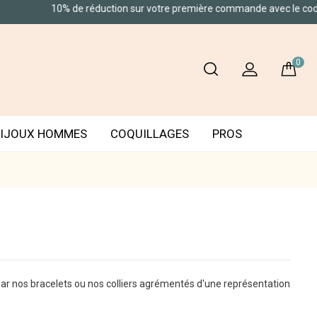
10% de réduction sur votre première commande avec le code
"BENVEN
0
IJOUX HOMMES
COQUILLAGES
PROS
 par nos bracelets ou nos colliers agrémentés d'une représentation