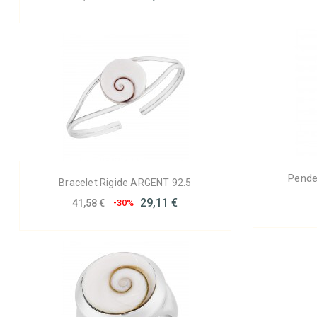
Penden
Bracelet Rigide ARGENT 92.5
29,11 €
41,58 €
-30%