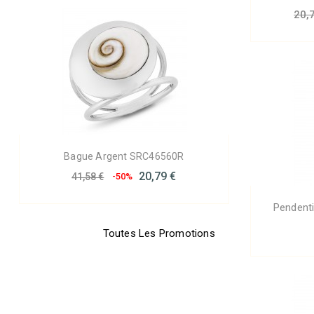
20,
Bague Argent SRC46560R
20,79 €
41,58 €
-50%
Pendent
Toutes Les Promotions