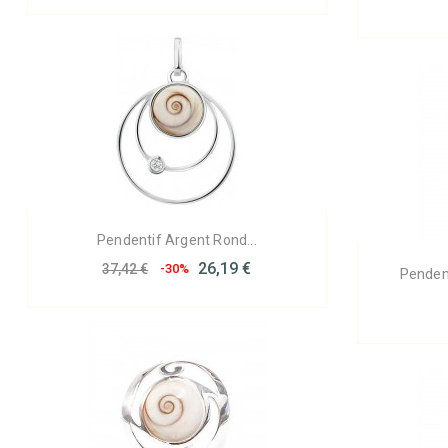
Pendentif Argent Rond...
26,19 €
37,42 €
-30%
Penden