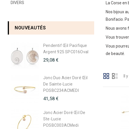
DIVERS
La Corse en b
Nos bijoux a
Bonifacio. Pa
NOUVEAUTÉS
Nous avons fa
Vous trouver
Pendentif Œil Pacifique
Vous pourrez 
Argent 925 SPC016Oval
de beauté.
29,08 €
Il 
Jonc Duo Acier Doré Œil
De Sainte-Lucie
POSBC234ACMEDI
41,58 €
Jonc Acier Doré Œil De
Ste-Lucie
POSBC003ACMedi