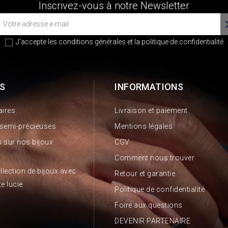
Inscrivez-vous à notre Newsletter
J'accepte les conditions générales et la
politique de confidentialité
S
INFORMATIONS
aires
Livraison et paiement
 semi-précieuses
Mentions légales
 sur nos bijoux
CGV
Comment nous trouver
llection de bijoux avec
Retour et garantie
te lucie
Politique de confidentialité
Foire aux questions
DEVENIR PARTENAIRE