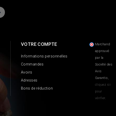
VOTRE COMPTE
Marchand
approuvé
Informations personnelles
par la
Commandes
Société des
Avis
Avoirs
Garantis,
Adresses
cliquez ici
Bons de réduction
pour
vérifier
.