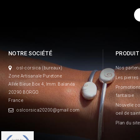
NOTRE SOCIÉTÉ
PRODUIT
osl-corsica (bureaux)
Nos parten
Zone Artisanale Puretone
Les pierres
Allée Bleue Box 4, Imm. Balanéa
Promotions
20290 BORGO
fantaisie
France
Nouvelle co
oslcorsica20200@gmail.com
oeil de sain
Plan du site