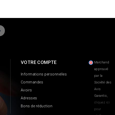
VOTRE COMPTE
Marchand
approuvé
Informations personnelles
par la
Commandes
Société des
Avis
Avoirs
Garantis,
Adresses
cliquez ici
Bons de réduction
pour