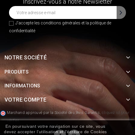
Inscrivez-vous à notre Newsletter
J'accepte les conditions générales et la
politique de
confidentialité
NOTRE SOCIÉTÉ
PRODUITS
INFORMATIONS
VOTRE COMPTE
Marchand approuvé par la Société des Avis Garantis,
cliquez ici pour
vérifier
.
En poursuivant votre navigation sur ce site, vous
devez accepter l’utilisation et l'écriture de Cookies