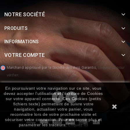
NOTRE SOCIÉTÉ
PRODUITS
INFORMATIONS
VOTRE COMPTE
Marchand approuvé par la Société des Avis Garantis,
cliquez ici pour
vérifier
.
En poursuivant votre navigation sur ce site, vous
devez accepter l’utilisation et l'écriture de Cookies
sur votre appareil connecté. Ces Cookies (petits
fichiers texte) permettent de suivre votre
navigation, actualiser votre panier, vous
reconnaitre lors de votre prochaine visite et
sécuriser votre connexion. Pour en savoir plus et
paramétrer les traceurs:
Cliquez ici