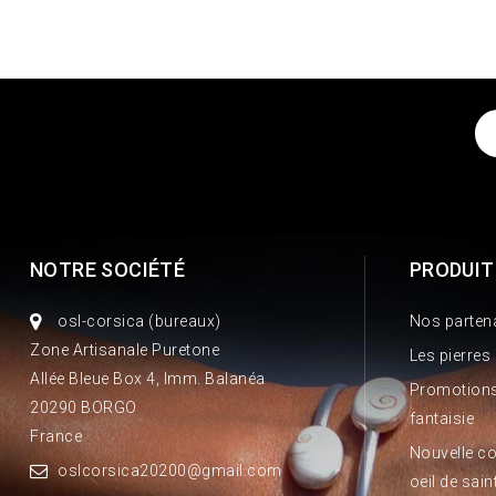
NOTRE SOCIÉTÉ
PRODUIT
osl-corsica (bureaux)
Nos parten
Zone Artisanale Puretone
Les pierres
Allée Bleue Box 4, Imm. Balanéa
Promotions
20290 BORGO
fantaisie
France
Nouvelle co
oslcorsica20200@gmail.com
oeil de sain