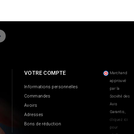
VOTRE COMPTE
Marchand
approuvé
Informations personnelles
par la
Commandes
Société des
Avis
Avoirs
Garantis,
Adresses
cliquez ici
Bons de réduction
pour