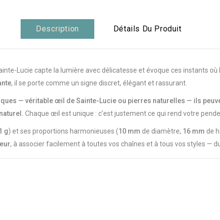
Description
Détails Du Produit
ainte-Lucie capte la lumière avec délicatesse et évoque ces instants où
lante
, il se porte comme un signe discret, élégant et rassurant.
ues — véritable œil de Sainte-Lucie ou pierres naturelles — ils peuv
naturel.
Chaque œil est unique : c’est justement ce qui rend votre pende
1 g
) et ses proportions harmonieuses (
10 mm
de diamètre,
16 mm
de h
eur
, à associer facilement à toutes vos chaînes et à tous vos styles — du