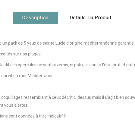
Description
Détails Du Produit
nc un pack de 5 yeux de sainte Lucie d'origine méditerranéenne garantie.
écoltés sur nos plages.
t ces opercules ne sont ni vernis, ni polis, ils sont à l'état brut et natur
qui vit en mer Méditerranée.
 coquillages ressemblant à ceux décrit ci dessus mais il s'agit bien sou
nt vous alertez !
ns sont données à titre indicatif !!