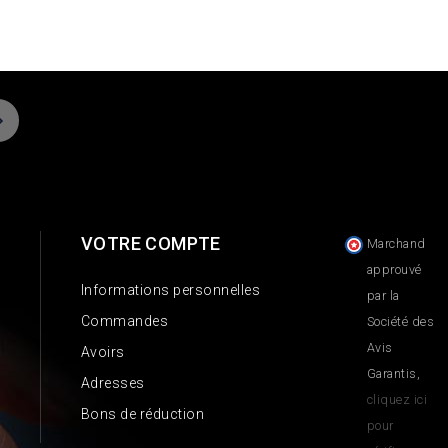
VOTRE COMPTE
Marchand
approuvé
Informations personnelles
par la
Commandes
Société des
Avis
Avoirs
Garantis,
Adresses
cliquez ici
Bons de réduction
pour