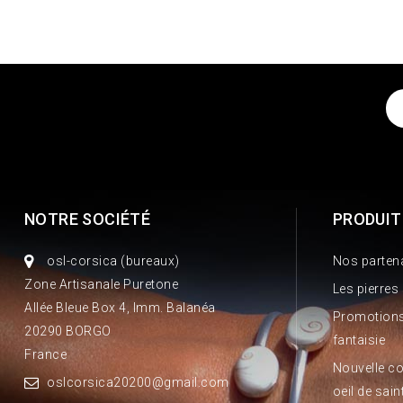
NOTRE SOCIÉTÉ
PRODUIT
osl-corsica (bureaux)
Nos parten
Zone Artisanale Puretone
Les pierres
Allée Bleue Box 4, Imm. Balanéa
Promotions
20290 BORGO
fantaisie
France
Nouvelle co
oslcorsica20200@gmail.com
oeil de sain