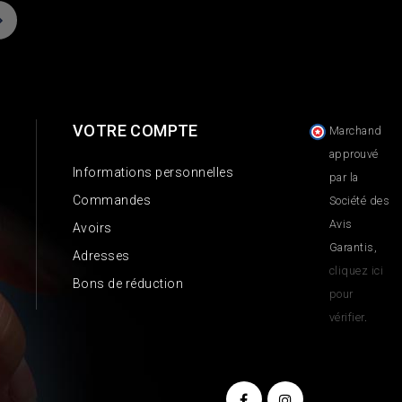
VOTRE COMPTE
Marchand
approuvé
Informations personnelles
par la
Commandes
Société des
Avis
Avoirs
Garantis,
Adresses
cliquez ici
Bons de réduction
pour
vérifier
.