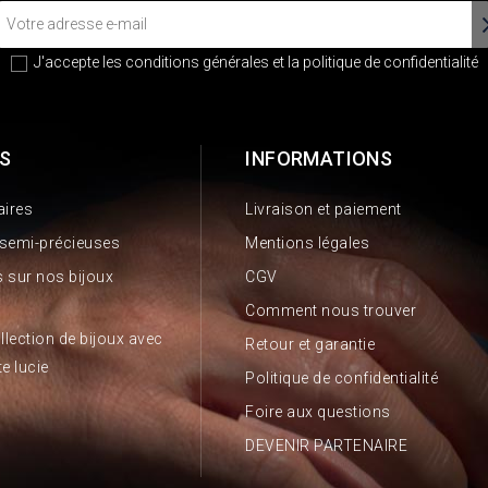
J'accepte les conditions générales et la
politique de confidentialité
S
INFORMATIONS
aires
Livraison et paiement
 semi-précieuses
Mentions légales
 sur nos bijoux
CGV
Comment nous trouver
llection de bijoux avec
Retour et garantie
te lucie
Politique de confidentialité
Foire aux questions
DEVENIR PARTENAIRE