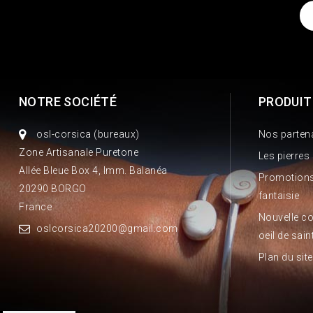
NOTRE SOCIÉTÉ
PRODUIT
osl-corsica (bureaux)
Nos parten
Zone Artisanale Puretone
Les pierres
Allée Bleue Box 4, Imm. Balanéa
Promotions
20290 BORGO
fantaisie
France
Nouvelle co
oslcorsica20200@gmail.com
oeil de sain
Plan du site