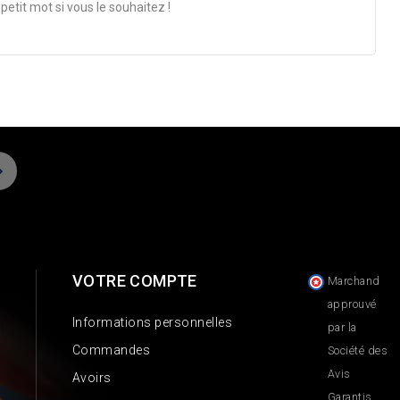
etit mot si vous le souhaitez !
VOTRE COMPTE
Marchand
approuvé
Informations personnelles
par la
Commandes
Société des
Avis
Avoirs
Garantis,