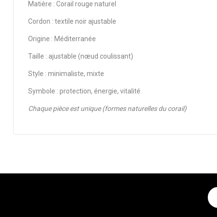
Matière : Corail rouge naturel
Cordon : textile noir ajustable
Origine : Méditerranée
Taille : ajustable (nœud coulissant)
Style : minimaliste, mixte
Symbole : protection, énergie, vitalité
Chaque pièce est unique (formes naturelles du corail)