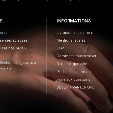
S
INFORMATIONS
aires
Livraison et paiement
 semi-précieuses
Mentions légales
 sur nos bijoux
CGV
Comment nous trouver
llection de bijoux avec
Retour et garantie
te lucie
Politique de confidentialité
Foire aux questions
DEVENIR PARTENAIRE