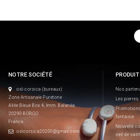
NOTRE SOCIÉTÉ
PRODUIT
osl-corsica (bureaux)
Nos parten
Zone Artisanale Puretone
Les pierres
Allée Bleue Box 4, Imm. Balanéa
Promotions
20290 BORGO
fantaisie
France
Nouvelle co
oslcorsica20200@gmail.com
oeil de sain