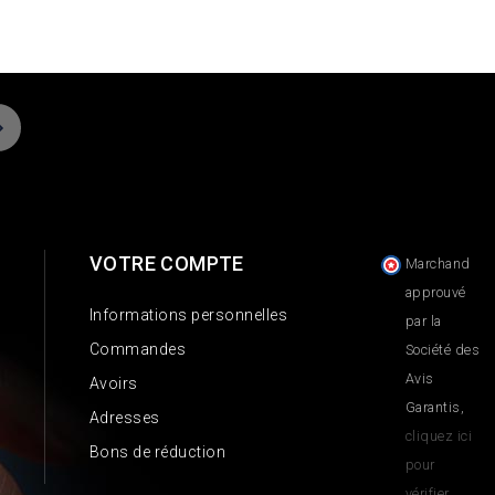
VOTRE COMPTE
Marchand
approuvé
Informations personnelles
par la
Commandes
Société des
Avis
Avoirs
Garantis,
Adresses
cliquez ici
Bons de réduction
pour
vérifier
.